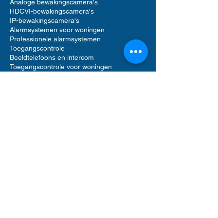
Analoge bewakingscamera's
HDCVI-bewakingscamera's
IP-bewakingscamera's
Alarmsystemen voor woningen
Professionele alarmsystemen
Toegangscontrole
Beeldtelefoons en intercom
Toegangscontrole voor woningen
Accessoires voor bewakingscamera's
Accessoires voor alarmsystemen
Accessoires voor toegangscontrole
Netwerkvideorecorders (NVR)
Digitale videorecorders (DVR)
Bewegingsmelder alarm
Alarmgeluid sirenes
Videofooncamera
Opslag op harde schijf
Software voor beveiligingsbeheer
UTP Ethernet-netwerkkabels
Computerrek
POE-netwerkswitch
ANPR-bewakingscamera's
Gemotoriseerde PTZ-bewakingscamera's