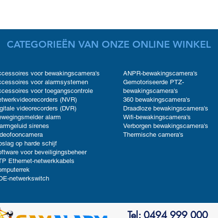
CATEGORIEËN VAN ONZE ONLINE WINKEL
cessoires voor bewakingscamera's
ANPR-bewakingscamera's
cessoires voor alarmsystemen
Gemotoriseerde PTZ-
cessoires voor toegangscontrole
bewakingscamera's
twerkvideorecorders (NVR)
360 bewakingscamera's
gitale videorecorders (DVR)
Draadloze bewakingscamera's
ewegingsmelder alarm
Wifi-bewakingscamera's
armgeluid sirenes
Verborgen bewakingscamera's
ideofooncamera
Thermische camera's
slag op harde schijf
ftware voor beveiligingsbeheer
P Ethernet-netwerkkabels
omputerrek
OE-netwerkswitch
Tel: 0494 999 000