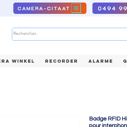
0494 9
CAMERA-CITAAT
RA WINKEL
RECORDER
ALARME
G
Badge RFID Hi
pour interphon