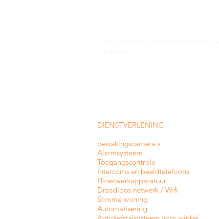
Wees als eerste op de hoogte van onze e
kortingen.
DIENSTVERLENING
bewakingscamera's
Alarmsysteem
Toegangscontrole
Intercoms en
beeldtelefoons
IT-netwerkapparatuur
Draadloos netwerk / Wifi
Slimme woning
Automatisering
Antidiefstalsysteem voor winkel