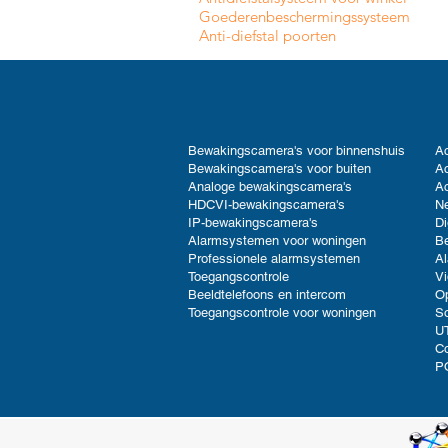
Goederenbeschermingssysteem
Anti-diefstal poorten
Bewakingscamera's voor binnenshuis
Ac
Bewakingscamera's voor buiten
Ac
Analoge bewakingscamera's
Ac
HDCVI-bewakingscamera's
Ne
IP-bewakingscamera's
Di
Alarmsystemen voor woningen
B
Professionele alarmsystemen
Al
Toegangscontrole
V
Beeldtelefoons en intercom
Op
Toegangscontrole voor woningen
So
UT
C
P