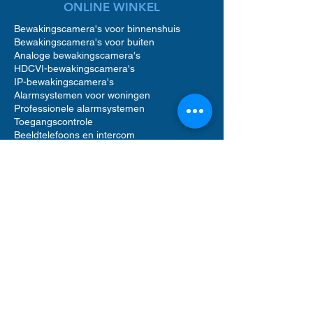
ONLINE WINKEL
Bewakingscamera's voor binnenshuis
Bewakingscamera's voor buiten
Analoge bewakingscamera's
HDCVI-bewakingscamera's
IP-bewakingscamera's
Alarmsystemen voor woningen
Professionele alarmsystemen
Toegangscontrole
Beeldtelefoons en intercom
Toegangscontrole voor woningen
Accessoires voor bewakingscamera's
Accessoires voor alarmsystemen
Accessoires voor toegangscontrole
Netwerkvideorecorders (NVR)
Digitale videorecorders (DVR)
Bewegingsmelder alarm
Alarmgeluid sirenes
Videofooncamera
Opslag op harde schijf
Software voor beveiligingsbeheer
UTP Ethernet-netwerkkabels