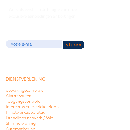
Wees als eerste op de hoogte van onze
exclusieve aanbiedingen en kortingen.
E-mail
sturen
DIENSTVERLENING
bewakingscamera's
Alarmsysteem
Toegangscontrole
Intercoms en
beeldtelefoons
IT-netwerkapparatuur
Draadloos netwerk / Wifi
Slimme woning
Automatisering