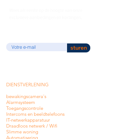
Wees als eerste op de hoogte van onze
exclusieve aanbiedingen en kortingen.
E-mail
sturen
DIENSTVERLENING
bewakingscamera's
Alarmsysteem
Toegangscontrole
Intercoms en
beeldtelefoons
IT-netwerkapparatuur
Draadloos netwerk / Wifi
Slimme woning
Automatisering