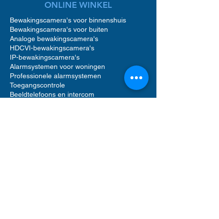
ONLINE WINKEL
Bewakingscamera's voor binnenshuis
Bewakingscamera's voor buiten
Analoge bewakingscamera's
HDCVI-bewakingscamera's
IP-bewakingscamera's
Alarmsystemen voor woningen
Professionele alarmsystemen
Toegangscontrole
Beeldtelefoons en intercom
Toegangscontrole voor woningen
Accessoires voor bewakingscamera's
Accessoires voor alarmsystemen
Accessoires voor toegangscontrole
Netwerkvideorecorders (NVR)
Digitale videorecorders (DVR)
Bewegingsmelder alarm
Alarmgeluid sirenes
Videofooncamera
Opslag op harde schijf
Software voor beveiligingsbeheer
UTP Ethernet-netwerkkabels