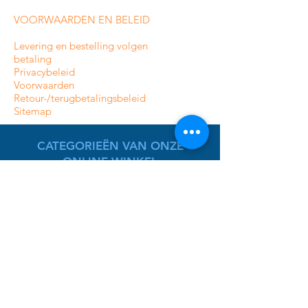
VOORWAARDEN EN BELEID
Levering en bestelling volgen
betaling
Privacybeleid
Voorwaarden
Retour-/terugbetalingsbeleid
Sitemap
CATEGORIEËN VAN ONZE
ONLINE WINKEL
Bewakingscamera's voor binnenshuis
Bewakingscamera's voor buiten
Analoge bewakingscamera's
HDCVI-bewakingscamera's
IP-bewakingscamera's
Alarmsystemen voor woningen
Professionele alarmsystemen
Toegangscontrole
Beeldtelefoons en intercom
Toegangscontrole voor woningen