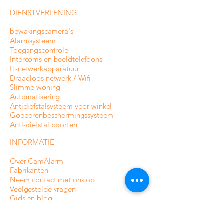
DIENSTVERLENING
bewakingscamera's
Alarmsysteem
Toegangscontrole
Intercoms en
beeldtelefoons
IT-netwerkapparatuur
Draadloos netwerk / Wifi
Slimme woning
Automatisering
Antidiefstalsysteem voor winkel
Goederenbeschermingssysteem
Anti-diefstal poorten
INFORMATIE
Over CamAlarm
Fabrikanten
Neem contact met ons op
Veelgestelde vragen
Gids en blog