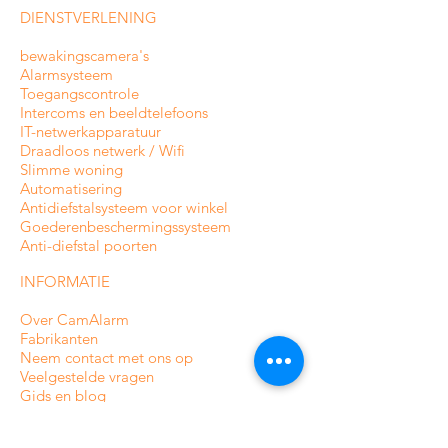
DIENSTVERLENING
bewakingscamera's
Alarmsysteem
Toegangscontrole
Intercoms en
beeldtelefoons
IT-netwerkapparatuur
Draadloos netwerk / Wifi
Slimme woning
Automatisering
Antidiefstalsysteem voor winkel
Goederenbeschermingssysteem
Anti-diefstal poorten
INFORMATIE
Over CamAlarm
Fabrikanten
Neem contact met ons op
Veelgestelde vragen
Gids en blog
VOORWAARDEN EN BELEID