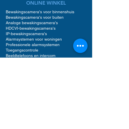
ONLINE WINKEL
Bewakingscamera's voor binnenshuis
Bewakingscamera's voor buiten
Analoge bewakingscamera's
HDCVI-bewakingscamera's
IP-bewakingscamera's
Alarmsystemen voor woningen
Professionele alarmsystemen
Toegangscontrole
Beeldtelefoons en intercom
Toegangscontrole voor woningen
Accessoires voor bewakingscamera's
Accessoires voor alarmsystemen
Accessoires voor toegangscontrole
Netwerkvideorecorders (NVR)
Digitale videorecorders (DVR)
Bewegingsmelder alarm
Alarmgeluid sirenes
Videofooncamera
Opslag op harde schijf
Software voor beveiligingsbeheer
UTP Ethernet-netwerkkabels