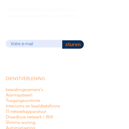
Wees als eerste op de hoogte van onze
exclusieve aanbiedingen en kortingen.
E-mail
sturen
DIENSTVERLENING
bewakingscamera's
Alarmsysteem
Toegangscontrole
Intercoms en
beeldtelefoons
IT-netwerkapparatuur
Draadloos netwerk / Wifi
Slimme woning
Automatisering