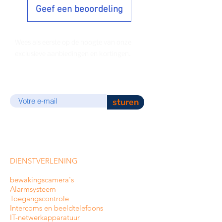
Geef een beoordeling
Wees als eerste op de hoogte van onze
exclusieve aanbiedingen en kortingen.
E-mail
sturen
DIENSTVERLENING
bewakingscamera's
Alarmsysteem
Toegangscontrole
Intercoms en
beeldtelefoons
IT-netwerkapparatuur