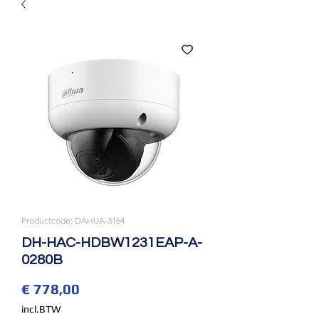
Productcode: DAHUA-3164
DH-HAC-HDBW1231EAP-A-
0280B
Prijs
€ 778,00
incl.BTW