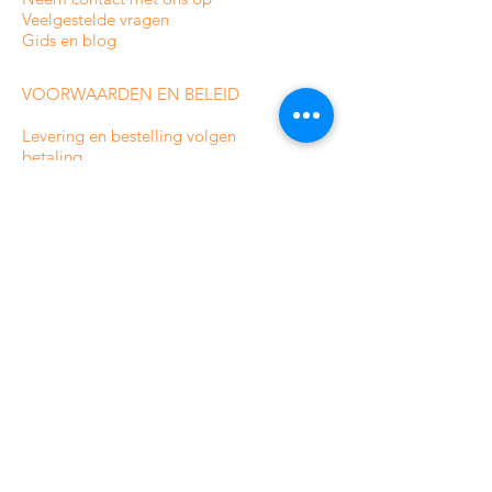
Veelgestelde vragen
Gids en blog
VOORWAARDEN EN BELEID
Levering en bestelling volgen
betaling
Privacybeleid
Voorwaarden
Retour-/terugbetalingsbeleid
Sitemap
CATEGORIEËN VAN ONZE
ONLINE WINKEL
Bewakingscamera's voor binnenshuis
Bewakingscamera's voor buiten
Analoge bewakingscamera's
HDCVI-bewakingscamera's
IP-bewakingscamera's
Alarmsystemen voor woningen
Professionele alarmsystemen