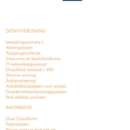
DIENSTVERLENING
bewakingscamera's
Alarmsysteem
Toegangscontrole
Intercoms en
beeldtelefoons
IT-netwerkapparatuur
Draadloos netwerk / Wifi
Slimme woning
Automatisering
Antidiefstalsysteem voor winkel
Goederenbeschermingssysteem
Anti-diefstal poorten
INFORMATIE
Over CamAlarm
Fabrikanten
Neem contact met ons op