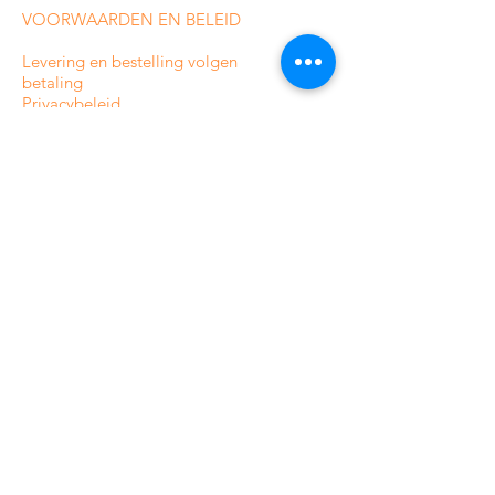
VOORWAARDEN EN BELEID
Levering en bestelling volgen
betaling
Privacybeleid
Voorwaarden
Retour-/terugbetalingsbeleid
Sitemap
CATEGORIEËN VAN ONZE
ONLINE WINKEL
Bewakingscamera's voor binnenshuis
Bewakingscamera's voor buiten
Analoge bewakingscamera's
HDCVI-bewakingscamera's
IP-bewakingscamera's
Alarmsystemen voor woningen
Professionele alarmsystemen
Toegangscontrole
Beeldtelefoons en intercom
Toegangscontrole voor woningen