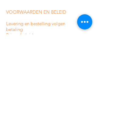
VOORWAARDEN EN BELEID
Levering en bestelling volgen
betaling
Privacybeleid
Voorwaarden
Retour-/terugbetalingsbeleid
Sitemap
CATEGORIEËN VAN ONZE
ONLINE WINKEL
Bewakingscamera's voor binnenshuis
Bewakingscamera's voor buiten
Analoge bewakingscamera's
HDCVI-bewakingscamera's
IP-bewakingscamera's
Alarmsystemen voor woningen
Professionele alarmsystemen
Toegangscontrole
Beeldtelefoons en intercom
Toegangscontrole voor woningen