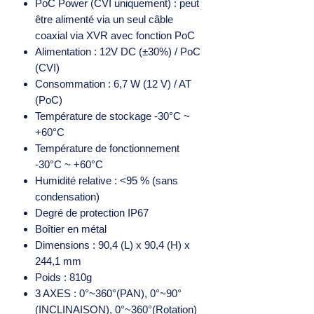
PoC Power (CVI uniquement) : peut
être alimenté via un seul câble
coaxial via XVR avec fonction PoC
Alimentation : 12V DC (±30%) / PoC
(CVI)
Consommation : 6,7 W (12 V) / AT
(PoC)
Température de stockage -30°C ~
+60°C
Température de fonctionnement
-30°C ~ +60°C
Humidité relative : <95 % (sans
condensation)
Degré de protection IP67
Boîtier en métal
Dimensions : 90,4 (L) x 90,4 (H) x
244,1 mm
Poids : 810g
3 AXES : 0°~360°(PAN), 0°~90°
(INCLINAISON), 0°~360°(Rotation)