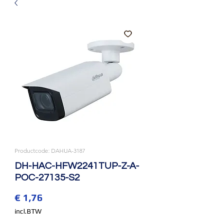
Productcode: DAHUA-3187
DH-HAC-HFW2241TUP-Z-A-
POC-27135-S2
Prijs
€ 1,76
incl.BTW