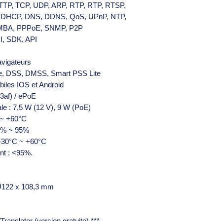
 HTTP, TCP, UDP, ARP, RTP, RTP, RTSP,
 DHCP, DNS, DDNS, QoS, UPnP, NTP,
SAMBA, PPPoE, SNMP, P2P
I, SDK, API
avigateurs
ite, DSS, DMSS, Smart PSS Lite
biles IOS et Android
3af) / ePoE
e : 7,5 W (12 V), 9 W (PoE)
 ~ +60°C
10% ~ 95%
 -30°C ~ +60°C
nt : <95%.
Ø122 x 108,3 mm
anslator (version gratuite) ***