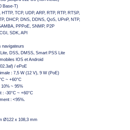
00 Base-T)
v6, HTTP, TCP, UDP, ARP, RTP, RTP, RTSP,
TP, DHCP, DNS, DDNS, QoS, UPnP, NTP,
, SAMBA, PPPoE, SNMP, P2P
 CGI, SDK, API
s navigateurs
S Lite, DSS, DMSS, Smart PSS Lite
 mobiles IOS et Android
02.3af) / ePoE
male : 7,5 W (12 V), 9 W (PoE)
0°C ~ +60°C
 : 10% ~ 95%
t : -30°C ~ +60°C
ement : <95%.
mm Ø122 x 108,3 mm