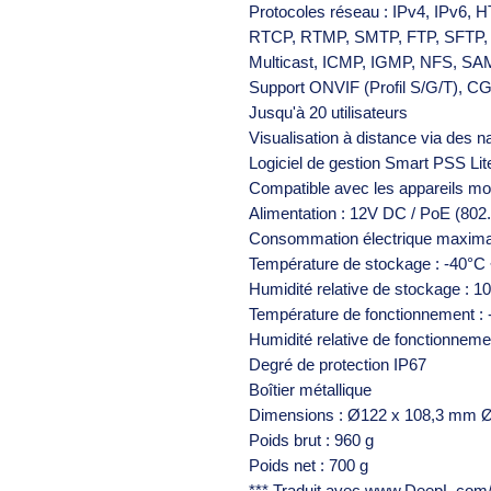
Protocoles réseau : IPv4, IPv6,
RTCP, RTMP, SMTP, FTP, SFTP,
Multicast, ICMP, IGMP, NFS, 
Support ONVIF (Profil S/G/T), CG
Jusqu'à 20 utilisateurs
Visualisation à distance via des n
Logiciel de gestion Smart PSS L
Compatible avec les appareils mo
Alimentation : 12V DC / PoE (802.
Consommation électrique maximal
Température de stockage : -40°C
Humidité relative de stockage : 
Température de fonctionnement :
Humidité relative de fonctionneme
Degré de protection IP67
Boîtier métallique
Dimensions : Ø122 x 108,3 mm 
Poids brut : 960 g
Poids net : 700 g
*** Traduit avec www.DeepL.com/Tr