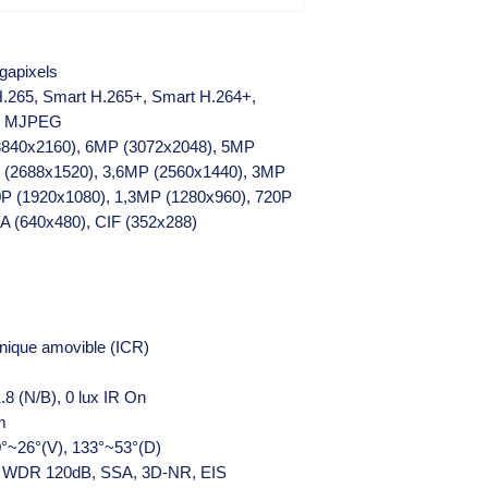
gapixels
H.265, Smart H.265+, Smart H.264+,
4, MJPEG
(3840x2160), 6MP (3072x2048), 5MP
 (2688x1520), 3,6MP (2560x1440), 3MP
0P (1920x1080), 1,3MP (1280x960), 720P
A (640x480), CIF (352x288)
anique amovible (ICR)
1.8 (N/B), 0 lux IR On
m
0°~26°(V), 133°~53°(D)
, WDR 120dB, SSA, 3D-NR, EIS