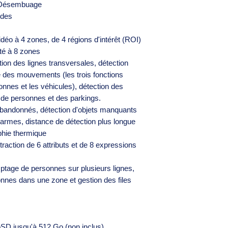
r, Désembuage
odes
déo à 4 zones, de 4 régions d'intérêt (ROI)
ité à 8 zones
tion des lignes transversales, détection
de des mouvements (les trois fonctions
onnes et les véhicules), détection des
de personnes et des parkings.
s abandonnés, détection d'objets manquants
armes, distance de détection plus longue
phie thermique
raction de 6 attributs et de 8 expressions
tage de personnes sur plusieurs lignes,
nnes dans une zone et gestion des files
SD jusqu'à 512 Go (non inclus)