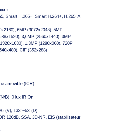
ixels
65, Smart H.265+, Smart H.264+, H.265, AI
40x2160), 6MP (3072x2048), 5MP
688x1520), 3,6MP (2560x1440), 3MP
(1920x1080), 1,3MP (1280x960), 720P
640x480), CIF (352x288)
que amovible (ICR)
 (N/B), 0 lux IR On
26°(V), 133°~53°(D)
R 120dB, SSA, 3D-NR, EIS (stabilisateur
s