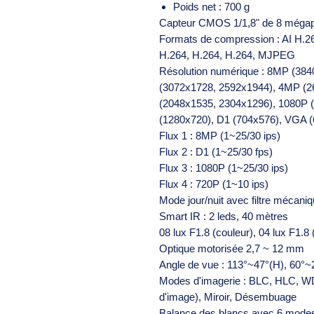
Poids net : 700 g
Capteur CMOS 1/1,8" de 8 mégap
Formats de compression : AI H.2
H.264, H.264, H.264, MJPEG
Résolution numérique : 8MP (38
(3072x1728, 2592x1944), 4MP (2
(2048x1535, 2304x1296), 1080P 
(1280x720), D1 (704x576), VGA (
Flux 1 : 8MP (1~25/30 ips)
Flux 2 : D1 (1~25/30 fps)
Flux 3 : 1080P (1~25/30 ips)
Flux 4 : 720P (1~10 ips)
Mode jour/nuit avec filtre mécani
Smart IR : 2 leds, 40 mètres
08 lux F1.8 (couleur), 04 lux F1.8
Optique motorisée 2,7 ~ 12 mm
Angle de vue : 113°~47°(H), 60°~
Modes d'imagerie : BLC, HLC, WD
d'image), Miroir, Désembuage
Balance des blancs avec 6 mode