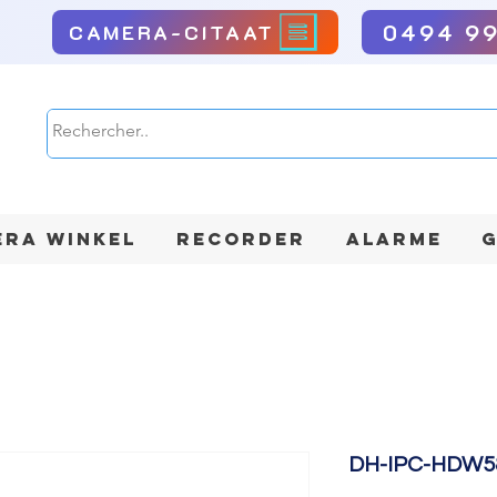
0494 9
CAMERA-CITAAT
RA WINKEL
RECORDER
ALARME
G
DH-IPC-HDW5