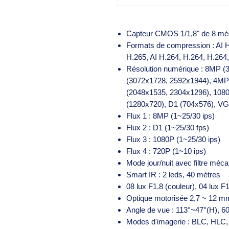
Capteur CMOS 1/1,8" de 8 mé
Formats de compression : AI 
H.265, AI H.264, H.264, H.26
Résolution numérique : 8MP 
(3072x1728, 2592x1944), 4MP
(2048x1535, 2304x1296), 108
(1280x720), D1 (704x576), VG
Flux 1 : 8MP (1~25/30 ips)
Flux 2 : D1 (1~25/30 fps)
Flux 3 : 1080P (1~25/30 ips)
Flux 4 : 720P (1~10 ips)
Mode jour/nuit avec filtre méc
Smart IR : 2 leds, 40 mètres
08 lux F1.8 (couleur), 04 lux F
Optique motorisée 2,7 ~ 12 m
Angle de vue : 113°~47°(H), 6
Modes d'imagerie : BLC, HLC