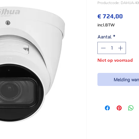
Productcode: DAHUA-4
Prijs
€ 724,00
incl.BTW
Aantal
*
Niet op voorraad
Melding wan