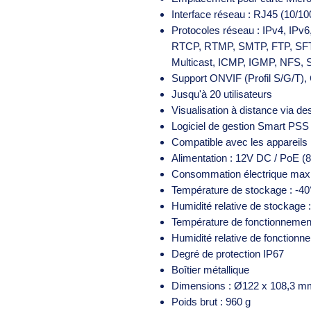
Interface réseau : RJ45 (10/1
Protocoles réseau : IPv4, IP
RTCP, RTMP, SMTP, FTP, SF
Multicast, ICMP, IGMP, NFS
Support ONVIF (Profil S/G/T),
Jusqu'à 20 utilisateurs
Visualisation à distance via de
Logiciel de gestion Smart PS
Compatible avec les appareils
Alimentation : 12V DC / PoE (8
Consommation électrique maxi
Température de stockage : -4
Humidité relative de stockage
Température de fonctionnemen
Humidité relative de fonctionn
Degré de protection IP67
Boîtier métallique
Dimensions : Ø122 x 108,3 
Poids brut : 960 g