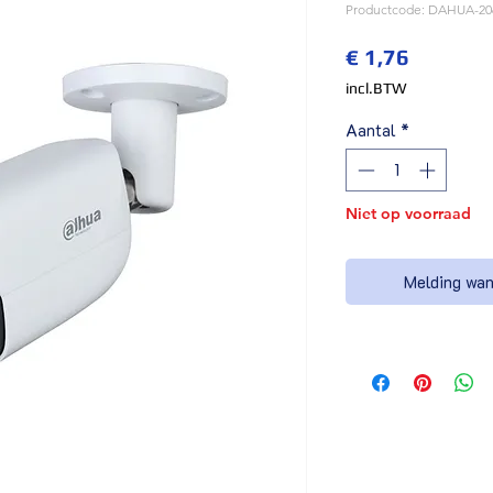
Productcode: DAHUA-2
Prijs
€ 1,76
incl.BTW
Aantal
*
Niet op voorraad
Melding wan