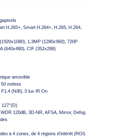
gapixels
rt H.265+, Smart H.264+, H.265, H.264,
 (1920x1080), 1,3MP (1280x960), 720P
A (640x480), CIF (352x288)
anique amovible
e 50 mètres
x F1.4 (N/B), 0 lux IR On
, 127°(D)
, WDR 120dB, 3D-NR, AFSA, Mirror, Defog
odes
déo à 4 zones, de 4 régions d'intérêt (ROI)