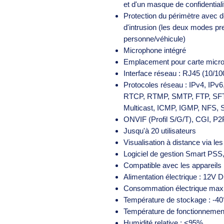
et d'un masque de confidentiali
Protection du périmètre avec dé
d'intrusion (les deux modes pre
personne/véhicule)
Microphone intégré
Emplacement pour carte micro
Interface réseau : RJ45 (10/1
Protocoles réseau : IPv4, IP
RTCP, RTMP, SMTP, FTP, SF
Multicast, ICMP, IGMP, NFS
ONVIF (Profil S/G/T), CGI, P2
Jusqu'à 20 utilisateurs
Visualisation à distance via le
Logiciel de gestion Smart P
Compatible avec les appareils
Alimentation électrique : 12V 
Consommation électrique maxi
Température de stockage : -4
Température de fonctionnemen
Humidité relative : <95%.