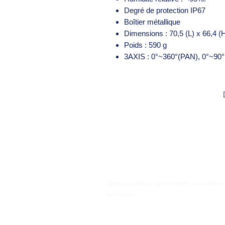
Degré de protection IP67
Boîtier métallique
Dimensions : 70,5 (L) x 66,4 
Poids : 590 g
3AXIS : 0°~360°(PAN), 0°~90°(
Wees als eerste op de hoogte van onze e
kortingen.