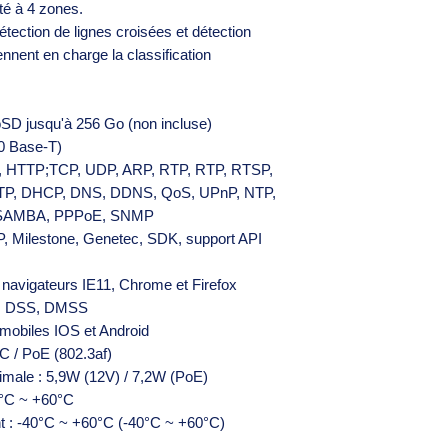
té à 4 zones.
tection de lignes croisées et détection
nnent en charge la classification
SD jusqu'à 256 Go (non incluse)
00 Base-T)
v6, HTTP;TCP, UDP, ARP, RTP, RTP, RTSP,
TP, DHCP, DNS, DDNS, QoS, UPnP, NTP,
, SAMBA, PPPoE, SNMP
P, Milestone, Genetec, SDK, support API
s navigateurs IE11, Chrome et Firefox
SS, DSS, DMSS
 mobiles IOS et Android
DC / PoE (802.3af)
male : 5,9W (12V) / 7,2W (PoE)
0°C ~ +60°C
t : -40°C ~ +60°C (-40°C ~ +60°C)