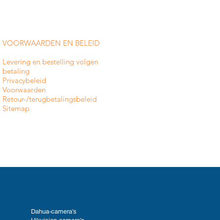
VOORWAARDEN EN BELEID
Levering en bestelling volgen
betaling
Privacybeleid
Voorwaarden
Retour-/terugbetalingsbeleid
Sitemap
Dahua-camera's