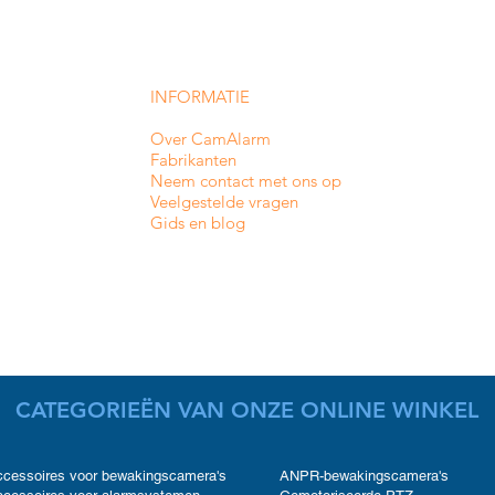
INFORMATIE
Over CamAlarm
Fabrikanten
Neem contact met ons op
Veelgestelde vragen
Gids en blog
CATEGORIEËN VAN ONZE ONLINE WINKEL
cessoires voor bewakingscamera's
ANPR-bewakingscamera's