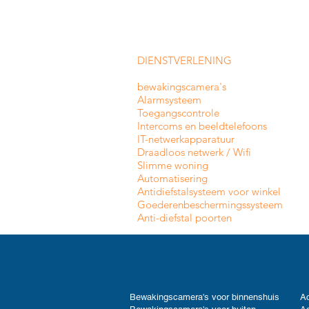
DIENSTVERLENING
bewakingscamera's
Alarmsysteem
Toegangscontrole
Intercoms en
beeldtelefoons
IT-netwerkapparatuur
Draadloos netwerk / Wifi
Slimme woning
Automatisering
Antidiefstalsysteem voor winkel
Goederenbeschermingssysteem
Anti-diefstal poorten
Bewakingscamera's voor binnenshuis
Ac