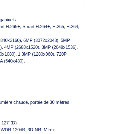
gapixels
rt H.265+, Smart H.264+, H.265, H.264,
(3840x2160), 6MP (3072x2048), 5MP
), 4MP (2688x1520), 3MP (2048x1536),
0x1080), 1,3MP (1280x960), 720P
A (640x480),
 lumière chaude, portée de 30 mètres
, 127°(D)
, WDR 120dB, 3D-NR, Miroir