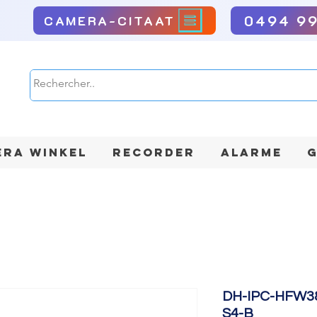
0494 9
CAMERA-CITAAT
RA WINKEL
RECORDER
ALARME
G
DH-IPC-HFW3
S4-B