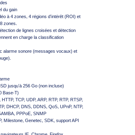
odes
l du gain
éo à 4 zones, 4 régions d'intérêt (ROI) et
 8 zones.
tection de lignes croisées et détection
nnent en charge la classification
ec alarme sonore (messages vocaux) et
ouge).
alarme
SD jusqu'à 256 Go (non incluse)
00 Base-T)
v6, HTTP, TCP, UDP, ARP, RTP, RTP, RTSP,
TP, DHCP, DNS, DDNS, QoS, UPnP, NTP,
, SAMBA, PPPoE, SNMP
P, Milestone, Genetec, SDK, support API
s navigateurs IE, Chrome, Firefox