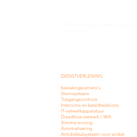
Wees als eerste op de hoogte van onze e
kortingen.
DIENSTVERLENING
bewakingscamera's
Alarmsysteem
Toegangscontrole
Intercoms en
beeldtelefoons
IT-netwerkapparatuur
Draadloos netwerk / Wifi
Slimme woning
Automatisering
Antidiefstalsysteem voor winkel