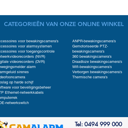
CATEGORIEËN VAN ONZE ONLINE WINKEL
cessoires voor bewakingscamera's
ANPR-bewakingscamera's
cessoires voor alarmsystemen
Gemotoriseerde PTZ-
cessoires voor toegangscontrole
bewakingscamera's
twerkvideorecorders (NVR)
360 bewakingscamera's
gitale videorecorders (DVR)
Draadloze bewakingscamera's
ewegingsmelder alarm
Wifi-bewakingscamera's
armgeluid sirenes
Verborgen bewakingscamera's
ideofooncamera
Thermische camera's
slag op harde schijf
ftware voor beveiligingsbeheer
P Ethernet-netwerkkabels
omputerrek
OE-netwerkswitch
Tel: 0494 999 000