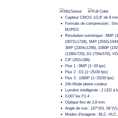
Capteur CMOS 1/2,8" de 8 mé
Formats de compression : Sma
MJPEG
Résolution numérique : 8MP 
(3072x1728), 5MP (2592x1944
3MP (2304x1296), 1080P (192
(1280x720), D1 (704x576), VG
CIF (352x288)
Flux 1 : 8MP (1~20 ips)
Flux 2 : D1 (1~25/30 fps)
Flux 3 : 1080P (1~25/30 fps)
24h Mode pleine couleur
Lumière intelligente : 2 LED à
0,007 lux F1.4
Optique fixe de 2,8 mm
Angle de vue : 107°(H), 56°(V)
Modes d'imagerie : BLC, HLC