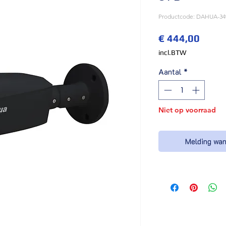
Productcode: DAHUA-34
Prijs
€ 444,00
incl.BTW
Aantal
*
Niet op voorraad
Melding wan