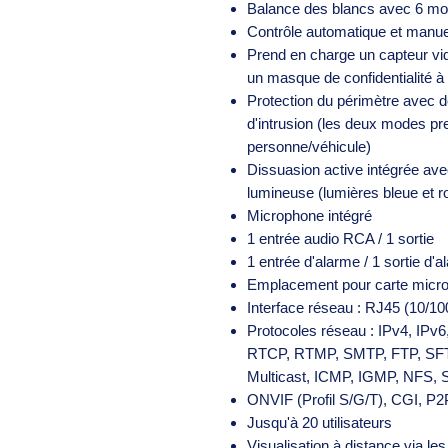
Balance des blancs avec 6 m
Contrôle automatique et manue
Prend en charge un capteur vid
un masque de confidentialité à
Protection du périmètre avec dé
d'intrusion (les deux modes pre
personne/véhicule)
Dissuasion active intégrée av
lumineuse (lumières bleue et r
Microphone intégré
1 entrée audio RCA / 1 sortie
1 entrée d'alarme / 1 sortie d'
Emplacement pour carte micro
Interface réseau : RJ45 (10/1
Protocoles réseau : IPv4, IP
RTCP, RTMP, SMTP, FTP, SF
Multicast, ICMP, IGMP, NFS
ONVIF (Profil S/G/T), CGI, P2
Jusqu'à 20 utilisateurs
Visualisation à distance via le