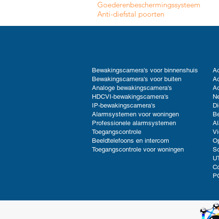
Goederenbeschermingssysteem
Anti-diefstal poorten
Bewakingscamera's voor binnenshuis
Ac
Bewakingscamera's voor buiten
Ac
Analoge bewakingscamera's
Ac
HDCVI-bewakingscamera's
Ne
IP-bewakingscamera's
Di
Alarmsystemen voor woningen
B
Professionele alarmsystemen
Al
Toegangscontrole
V
Beeldtelefoons en intercom
Op
Toegangscontrole voor woningen
So
UT
C
P