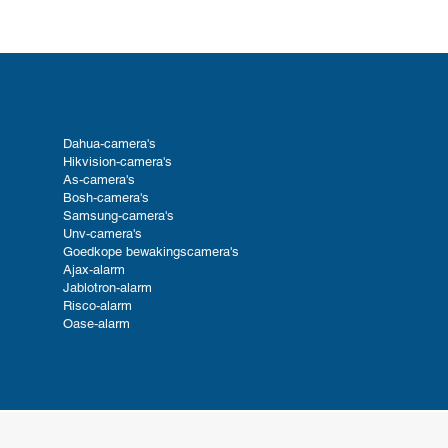
Dahua-camera's
Hikvision-camera's
As-camera's
Bosh-camera's
Samsung-camera's
Unv-camera's
Goedkope bewakingscamera's
Ajax-alarm
Jablotron-alarm
Risco-alarm
Oase-alarm