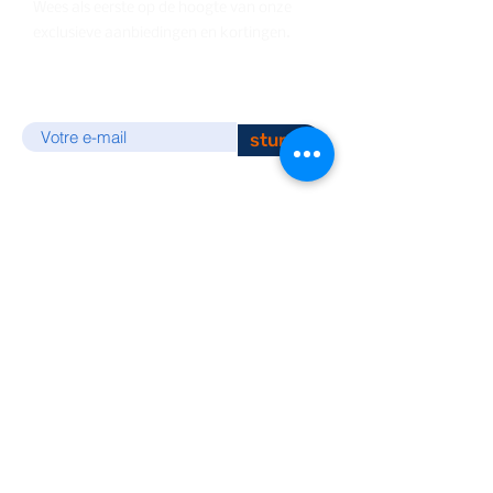
Wees als eerste op de hoogte van onze
exclusieve aanbiedingen en kortingen.
E-mail
sturen
DIENSTVERLENING
bewakingscamera's
Alarmsysteem
Toegangscontrole
Intercoms en
beeldtelefoons
IT-netwerkapparatuur
Draadloos netwerk / Wifi
Slimme woning
Automatisering
Antidiefstalsysteem voor winkel