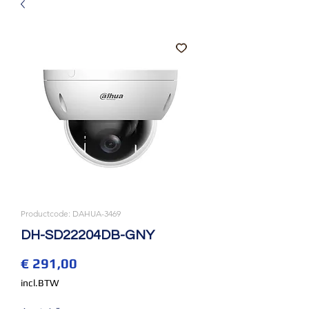
Productcode: DAHUA-3469
DH-SD22204DB-GNY
Prijs
€ 291,00
incl.BTW