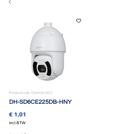
Productcode: DAHUA-3412
DH-SD6CE225DB-HNY
Prijs
€ 1,01
incl.BTW