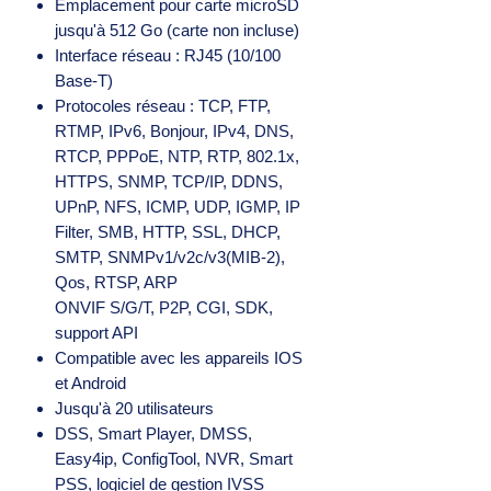
Emplacement pour carte microSD
jusqu'à 512 Go (carte non incluse)
Interface réseau : RJ45 (10/100
Base-T)
Protocoles réseau : TCP, FTP,
RTMP, IPv6, Bonjour, IPv4, DNS,
RTCP, PPPoE, NTP, RTP, 802.1x,
HTTPS, SNMP, TCP/IP, DDNS,
UPnP, NFS, ICMP, UDP, IGMP, IP
Filter, SMB, HTTP, SSL, DHCP,
SMTP, SNMPv1/v2c/v3(MIB-2),
Qos, RTSP, ARP
ONVIF S/G/T, P2P, CGI, SDK,
support API
Compatible avec les appareils IOS
et Android
Jusqu'à 20 utilisateurs
DSS, Smart Player, DMSS,
Easy4ip, ConfigTool, NVR, Smart
PSS, logiciel de gestion IVSS