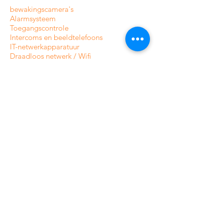
bewakingscamera's
Alarmsysteem
Toegangscontrole
Intercoms en
beeldtelefoons
IT-netwerkapparatuur
Draadloos netwerk / Wifi
Slimme woning
Automatisering
Antidiefstalsysteem voor winkel
Goederenbeschermingssysteem
Anti-diefstal poorten
INFORMATIE
Over CamAlarm
Fabrikanten
Neem contact met ons op
Veelgestelde vragen
Gids en blog
VOORWAARDEN EN BELEID
Levering en bestelling volgen