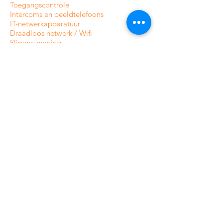
Toegangscontrole
Intercoms en
beeldtelefoons
IT-netwerkapparatuur
Draadloos netwerk / Wifi
Slimme woning
Automatisering
Antidiefstalsysteem voor winkel
Goederenbeschermingssysteem
Anti-diefstal poorten
INFORMATIE
Over CamAlarm
Fabrikanten
Neem contact met ons op
Veelgestelde vragen
Gids en blog
VOORWAARDEN EN BELEID
Levering en bestelling volgen
betaling
Privacybeleid