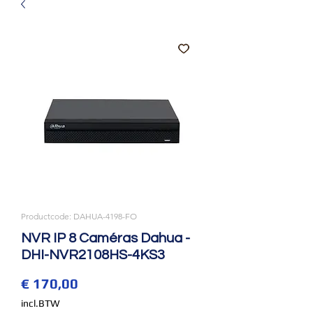
Productcode: DAHUA-4198-FO
NVR IP 8 Caméras Dahua -
DHI-NVR2108HS-4KS3
Prijs
€ 170,00
incl.BTW