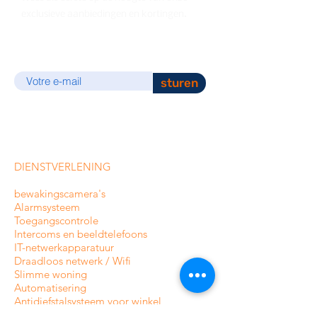
exclusieve aanbiedingen en kortingen.
E-mail
sturen
DIENSTVERLENING
bewakingscamera's
Alarmsysteem
Toegangscontrole
Intercoms en
beeldtelefoons
IT-netwerkapparatuur
Draadloos netwerk / Wifi
Slimme woning
Automatisering
Antidiefstalsysteem voor winkel
Goederenbeschermingssysteem