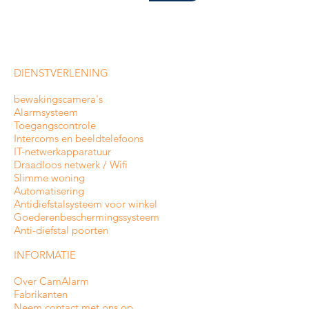
DIENSTVERLENING
bewakingscamera's
Alarmsysteem
Toegangscontrole
Intercoms en
beeldtelefoons
IT-netwerkapparatuur
Draadloos netwerk / Wifi
Slimme woning
Automatisering
Antidiefstalsysteem voor winkel
Goederenbeschermingssysteem
Anti-diefstal poorten
INFORMATIE
Over CamAlarm
Fabrikanten
Neem contact met ons op