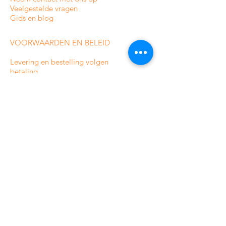
Veelgestelde vragen
Gids en blog
VOORWAARDEN EN BELEID
Levering en bestelling volgen
betaling
Privacybeleid
Voorwaarden
Retour-/terugbetalingsbeleid
Sitemap
CATEGORIEËN VAN ONZE
ONLINE WINKEL
Bewakingscamera's voor binnenshuis
Bewakingscamera's voor buiten
Analoge bewakingscamera's
HDCVI-bewakingscamera's
IP-bewakingscamera's
Alarmsystemen voor woningen
Professionele alarmsystemen