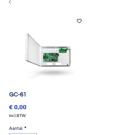
GC-61
Prijs
€ 0,00
incl.BTW
Aantal
*