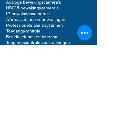
Analoge bewakingscamera's
HDCVI-bewakingscamera's
IP-bewakingscamera's
Alarmsystemen voor woningen
Professionele alarmsystemen
Toegangscontrole
Beeldtelefoons en intercom
Toegangscontrole voor woningen
Accessoires voor bewakingscamera's
Accessoires voor alarmsystemen
Accessoires voor toegangscontrole
Netwerkvideorecorders (NVR)
Digitale videorecorders (DVR)
Bewegingsmelder alarm
Alarmgeluid sirenes
Videofooncamera
Opslag op harde schijf
Software voor beveiligingsbeheer
UTP Ethernet-netwerkkabels
Computerrek
POE-netwerkswitch
ANPR-bewakingscamera's
Gemotoriseerde PTZ-bewakingscamera's