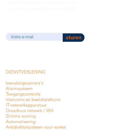
Wees als eerste op de hoogte van onze
exclusieve aanbiedingen en kortingen.
E-mail
sturen
DIENSTVERLENING
bewakingscamera's
Alarmsysteem
Toegangscontrole
Intercoms en
beeldtelefoons
IT-netwerkapparatuur
Draadloos netwerk / Wifi
Slimme woning
Automatisering
Antidiefstalsysteem voor winkel