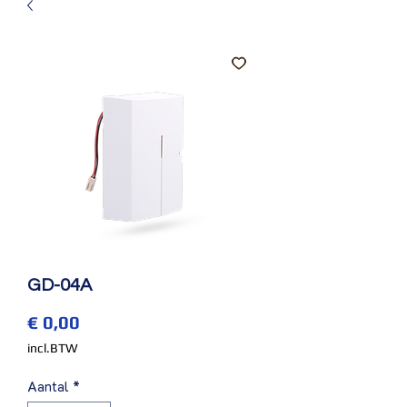
GD-04A
Prijs
€ 0,00
incl.BTW
Aantal
*