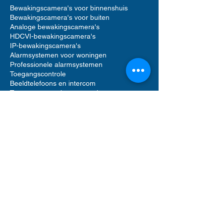
Bewakingscamera's voor binnenshuis
Bewakingscamera's voor buiten
Analoge bewakingscamera's
HDCVI-bewakingscamera's
IP-bewakingscamera's
Alarmsystemen voor woningen
Professionele alarmsystemen
Toegangscontrole
Beeldtelefoons en intercom
Toegangscontrole voor woningen
Accessoires voor bewakingscamera's
Accessoires voor alarmsystemen
Accessoires voor toegangscontrole
Netwerkvideorecorders (NVR)
Digitale videorecorders (DVR)
Bewegingsmelder alarm
Alarmgeluid sirenes
Videofooncamera
Opslag op harde schijf
Software voor beveiligingsbeheer
UTP Ethernet-netwerkkabels
Computerrek
POE-netwerkswitch