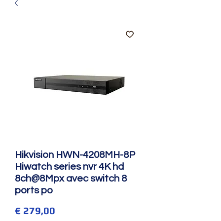
Hikvision HWN-4208MH-8P
Hiwatch series nvr 4K hd
8ch@8Mpx avec switch 8
ports po
Prijs
€ 279,00