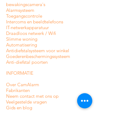
bewakingscamera's
Alarmsysteem
Toegangscontrole
Intercoms en
beeldtelefoons
IT-netwerkapparatuur
Draadloos netwerk / Wifi
Slimme woning
Automatisering
Antidiefstalsysteem voor winkel
Goederenbeschermingssysteem
Anti-diefstal poorten
INFORMATIE
Over CamAlarm
Fabrikanten
Neem contact met ons op
Veelgestelde vragen
Gids en blog
VOORWAARDEN EN BELEID
Levering en bestelling volgen