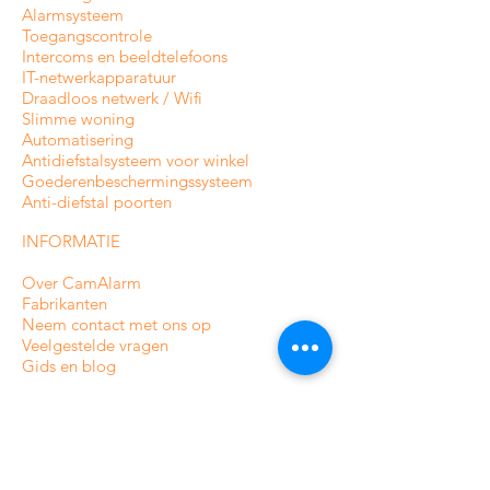
Alarmsysteem
Toegangscontrole
Intercoms en
beeldtelefoons
IT-netwerkapparatuur
Draadloos netwerk / Wifi
Slimme woning
Automatisering
Antidiefstalsysteem voor winkel
Goederenbeschermingssysteem
Anti-diefstal poorten
INFORMATIE
Over CamAlarm
Fabrikanten
Neem contact met ons op
Veelgestelde vragen
Gids en blog
VOORWAARDEN EN BELEID
Levering en bestelling volgen
betaling