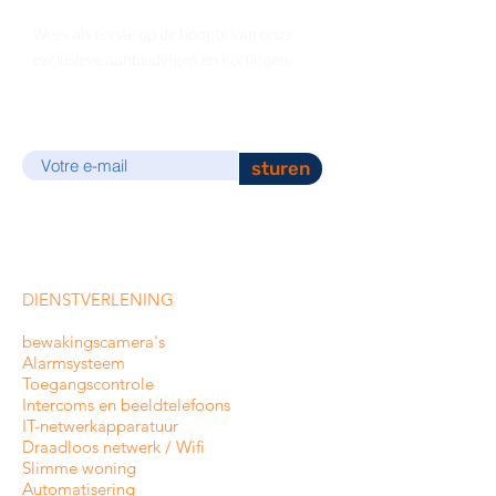
Wees als eerste op de hoogte van onze
exclusieve aanbiedingen en kortingen.
E-mail
sturen
DIENSTVERLENING
bewakingscamera's
Alarmsysteem
Toegangscontrole
Intercoms en
beeldtelefoons
IT-netwerkapparatuur
Draadloos netwerk / Wifi
Slimme woning
Automatisering