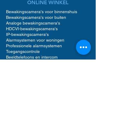
ONLINE WINKEL
Bewakingscamera's voor binnenshuis
Bewakingscamera's voor buiten
Analoge bewakingscamera's
HDCVI-bewakingscamera's
IP-bewakingscamera's
Alarmsystemen voor woningen
Professionele alarmsystemen
Toegangscontrole
Beeldtelefoons en intercom
Toegangscontrole voor woningen
Accessoires voor bewakingscamera's
Accessoires voor alarmsystemen
Accessoires voor toegangscontrole
Netwerkvideorecorders (NVR)
Digitale videorecorders (DVR)
Bewegingsmelder alarm
Alarmgeluid sirenes
Videofooncamera
Opslag op harde schijf
Software voor beveiligingsbeheer
UTP Ethernet-netwerkkabels
Computerrek