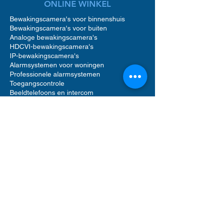
ONLINE WINKEL
Bewakingscamera's voor binnenshuis
Bewakingscamera's voor buiten
Analoge bewakingscamera's
HDCVI-bewakingscamera's
IP-bewakingscamera's
Alarmsystemen voor woningen
Professionele alarmsystemen
Toegangscontrole
Beeldtelefoons en intercom
Toegangscontrole voor woningen
Accessoires voor bewakingscamera's
Accessoires voor alarmsystemen
Accessoires voor toegangscontrole
Netwerkvideorecorders (NVR)
Digitale videorecorders (DVR)
Bewegingsmelder alarm
Alarmgeluid sirenes
Videofooncamera
Opslag op harde schijf
Software voor beveiligingsbeheer
UTP Ethernet-netwerkkabels
Computerrek