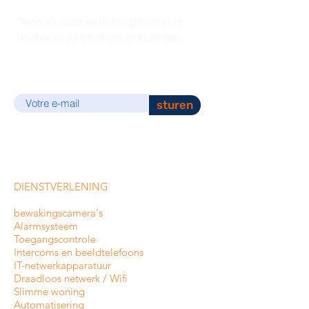
Wees als eerste op de hoogte van onze
exclusieve aanbiedingen en kortingen.
E-mail
sturen
DIENSTVERLENING
bewakingscamera's
Alarmsysteem
Toegangscontrole
Intercoms en
beeldtelefoons
IT-netwerkapparatuur
Draadloos netwerk / Wifi
Slimme woning
Automatisering