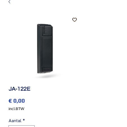
JA-122E
Prijs
€ 0,00
incl.BTW
Aantal
*