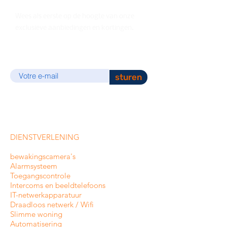
Wees als eerste op de hoogte van onze
exclusieve aanbiedingen en kortingen.
E-mail
sturen
DIENSTVERLENING
bewakingscamera's
Alarmsysteem
Toegangscontrole
Intercoms en
beeldtelefoons
IT-netwerkapparatuur
Draadloos netwerk / Wifi
Slimme woning
Automatisering