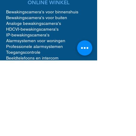
ONLINE WINKEL
Bewakingscamera's voor binnenshuis
Bewakingscamera's voor buiten
Analoge bewakingscamera's
HDCVI-bewakingscamera's
IP-bewakingscamera's
Alarmsystemen voor woningen
Professionele alarmsystemen
Toegangscontrole
Beeldtelefoons en intercom
Toegangscontrole voor woningen
Accessoires voor bewakingscamera's
Accessoires voor alarmsystemen
Accessoires voor toegangscontrole
Netwerkvideorecorders (NVR)
Digitale videorecorders (DVR)
Bewegingsmelder alarm
Alarmgeluid sirenes
Videofooncamera
Opslag op harde schijf
Software voor beveiligingsbeheer
UTP Ethernet-netwerkkabels
Computerrek