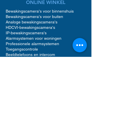
ONLINE WINKEL
Bewakingscamera's voor binnenshuis
Bewakingscamera's voor buiten
Analoge bewakingscamera's
HDCVI-bewakingscamera's
IP-bewakingscamera's
Alarmsystemen voor woningen
Professionele alarmsystemen
Toegangscontrole
Beeldtelefoons en intercom
Toegangscontrole voor woningen
Accessoires voor bewakingscamera's
Accessoires voor alarmsystemen
Accessoires voor toegangscontrole
Netwerkvideorecorders (NVR)
Digitale videorecorders (DVR)
Bewegingsmelder alarm
Alarmgeluid sirenes
Videofooncamera
Opslag op harde schijf
Software voor beveiligingsbeheer
UTP Ethernet-netwerkkabels
Computerrek