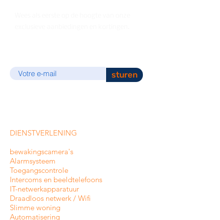
Wees als eerste op de hoogte van onze
exclusieve aanbiedingen en kortingen.
E-mail
sturen
DIENSTVERLENING
bewakingscamera's
Alarmsysteem
Toegangscontrole
Intercoms en
beeldtelefoons
IT-netwerkapparatuur
Draadloos netwerk / Wifi
Slimme woning
Automatisering