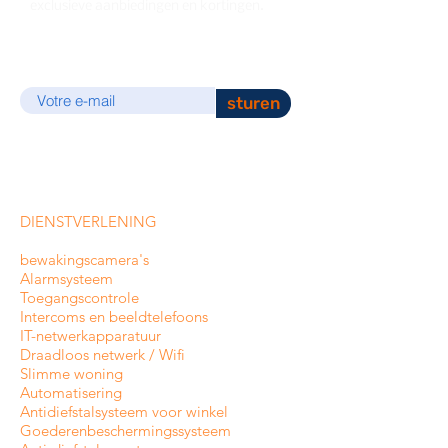
exclusieve aanbiedingen en kortingen.
E-mail
sturen
DIENSTVERLENING
bewakingscamera's
Alarmsysteem
Toegangscontrole
Intercoms en
beeldtelefoons
IT-netwerkapparatuur
Draadloos netwerk / Wifi
Slimme woning
Automatisering
Antidiefstalsysteem voor winkel
Goederenbeschermingssysteem