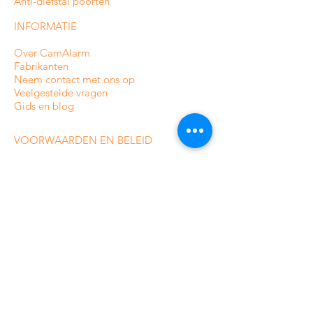
Anti-diefstal poorten
INFORMATIE
Over CamAlarm
Fabrikanten
Neem contact met ons op
Veelgestelde vragen
Gids en blog
VOORWAARDEN EN BELEID
Levering en bestelling volgen
betaling
Privacybeleid
Voorwaarden
Retour-/terugbetalingsbeleid
Sitemap
CATEGORIEËN VAN ONZE
ONLINE WINKEL
Bewakingscamera's voor binnenshuis