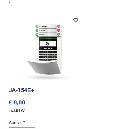
JA-154E+
Prijs
€ 0,00
incl.BTW
Aantal
*