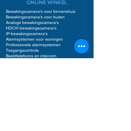
ONLINE WINKEL
Bewakingscamera's voor binnenshuis
Bewakingscamera's voor buiten
Analoge bewakingscamera's
HDCVI-bewakingscamera's
IP-bewakingscamera's
Alarmsystemen voor woningen
Professionele alarmsystemen
Toegangscontrole
Beeldtelefoons en intercom
Toegangscontrole voor woningen
Accessoires voor bewakingscamera's
Accessoires voor alarmsystemen
Accessoires voor toegangscontrole
Netwerkvideorecorders (NVR)
Digitale videorecorders (DVR)
Bewegingsmelder alarm
Alarmgeluid sirenes
Videofooncamera
Opslag op harde schijf
Software voor beveiligingsbeheer
UTP Ethernet-netwerkkabels
Computerrek