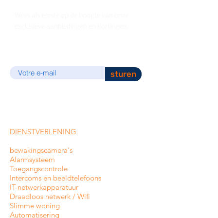
Wees als eerste op de hoogte van onze
exclusieve aanbiedingen en kortingen.
E-mail
sturen
DIENSTVERLENING
bewakingscamera's
Alarmsysteem
Toegangscontrole
Intercoms en
beeldtelefoons
IT-netwerkapparatuur
Draadloos netwerk / Wifi
Slimme woning
Automatisering