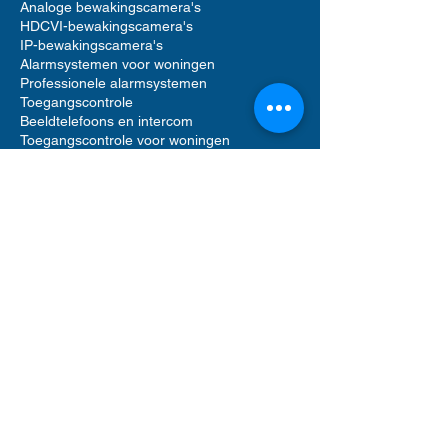
Analoge bewakingscamera's
HDCVI-bewakingscamera's
IP-bewakingscamera's
Alarmsystemen voor woningen
Professionele alarmsystemen
Toegangscontrole
Beeldtelefoons en intercom
Toegangscontrole voor woningen
Accessoires voor bewakingscamera's
Accessoires voor alarmsystemen
Accessoires voor toegangscontrole
Netwerkvideorecorders (NVR)
Digitale videorecorders (DVR)
Bewegingsmelder alarm
Alarmgeluid sirenes
Videofooncamera
Opslag op harde schijf
Software voor beveiligingsbeheer
UTP Ethernet-netwerkkabels
Computerrek
POE-netwerkswitch
ANPR-bewakingscamera's
Gemotoriseerde PTZ-bewakingscamera's