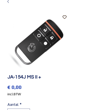
JA-154J MS II +
Prijs
€ 0,00
incl.BTW
Aantal
*