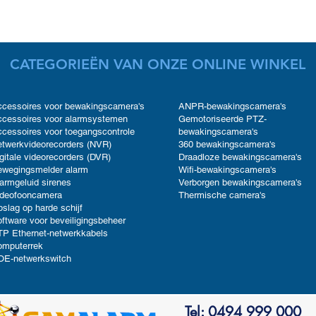
CATEGORIEËN VAN ONZE ONLINE WINKEL
cessoires voor bewakingscamera's
ANPR-bewakingscamera's
cessoires voor alarmsystemen
Gemotoriseerde PTZ-
cessoires voor toegangscontrole
bewakingscamera's
twerkvideorecorders (NVR)
360 bewakingscamera's
gitale videorecorders (DVR)
Draadloze bewakingscamera's
ewegingsmelder alarm
Wifi-bewakingscamera's
armgeluid sirenes
Verborgen bewakingscamera's
ideofooncamera
Thermische camera's
slag op harde schijf
ftware voor beveiligingsbeheer
P Ethernet-netwerkkabels
omputerrek
OE-netwerkswitch
Tel: 0494 999 000