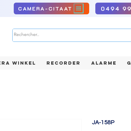
0494 9
CAMERA-CITAAT
RA WINKEL
RECORDER
ALARME
G
JA-158P