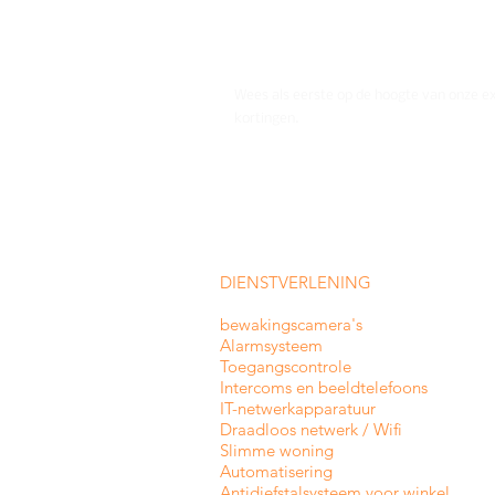
Wees als eerste op de hoogte van onze e
kortingen.
DIENSTVERLENING
bewakingscamera's
Alarmsysteem
Toegangscontrole
Intercoms en
beeldtelefoons
IT-netwerkapparatuur
Draadloos netwerk / Wifi
Slimme woning
Automatisering
Antidiefstalsysteem voor winkel