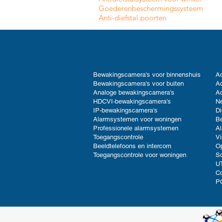
Goederenbeschermingssysteem
Anti-diefstal poorten
Bewakingscamera's voor binnenshuis
Ac
Bewakingscamera's voor buiten
Ac
Analoge bewakingscamera's
Ac
HDCVI-bewakingscamera's
Ne
IP-bewakingscamera's
Di
Alarmsystemen voor woningen
B
Professionele alarmsystemen
Al
Toegangscontrole
V
Beeldtelefoons en intercom
Op
Toegangscontrole voor woningen
So
UT
C
P