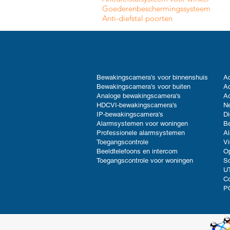
Goederenbeschermingssysteem
Anti-diefstal poorten
Bewakingscamera's voor binnenshuis
Ac
Bewakingscamera's voor buiten
Ac
Analoge bewakingscamera's
Ac
HDCVI-bewakingscamera's
Ne
IP-bewakingscamera's
Di
Alarmsystemen voor woningen
B
Professionele alarmsystemen
Al
Toegangscontrole
V
Beeldtelefoons en intercom
Op
Toegangscontrole voor woningen
So
UT
C
P