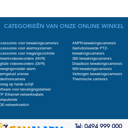
CATEGORIEËN VAN ONZE ONLINE WINKEL
cessoires voor bewakingscamera's
ANPR-bewakingscamera's
cessoires voor alarmsystemen
Gemotoriseerde PTZ-
cessoires voor toegangscontrole
bewakingscamera's
twerkvideorecorders (NVR)
360 bewakingscamera's
gitale videorecorders (DVR)
Draadloze bewakingscamera's
ewegingsmelder alarm
Wifi-bewakingscamera's
armgeluid sirenes
Verborgen bewakingscamera's
ideofooncamera
Thermische camera's
slag op harde schijf
ftware voor beveiligingsbeheer
P Ethernet-netwerkkabels
omputerrek
OE-netwerkswitch
Tel: 0494 999 000