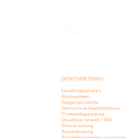
Wees als eerste op de hoogte van onze e
kortingen.
DIENSTVERLENING
bewakingscamera's
Alarmsysteem
Toegangscontrole
Intercoms en
beeldtelefoons
IT-netwerkapparatuur
Draadloos netwerk / Wifi
Slimme woning
Automatisering
Antidiefstalsysteem voor winkel