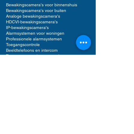
Bewakingscamera's voor binnenshuis
Bewakingscamera's voor buiten
Analoge bewakingscamera's
HDCVI-bewakingscamera's
IP-bewakingscamera's
Alarmsystemen voor woningen
Professionele alarmsystemen
Toegangscontrole
Beeldtelefoons en intercom
Toegangscontrole voor woningen
Accessoires voor bewakingscamera's
Accessoires voor alarmsystemen
Accessoires voor toegangscontrole
Netwerkvideorecorders (NVR)
Digitale videorecorders (DVR)
Bewegingsmelder alarm
Alarmgeluid sirenes
Videofooncamera
Opslag op harde schijf
Software voor beveiligingsbeheer
UTP Ethernet-netwerkkabels
Computerrek
POE-netwerkswitch