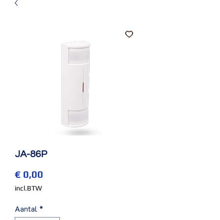
JA-86P
Prijs
€ 0,00
incl.BTW
Aantal
*