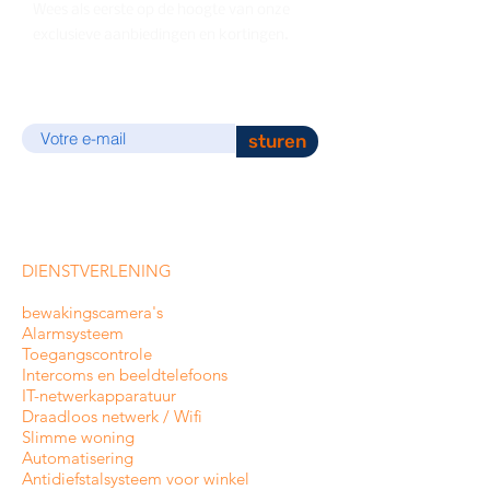
Wees als eerste op de hoogte van onze
exclusieve aanbiedingen en kortingen.
E-mail
sturen
DIENSTVERLENING
bewakingscamera's
Alarmsysteem
Toegangscontrole
Intercoms en
beeldtelefoons
IT-netwerkapparatuur
Draadloos netwerk / Wifi
Slimme woning
Automatisering
Antidiefstalsysteem voor winkel