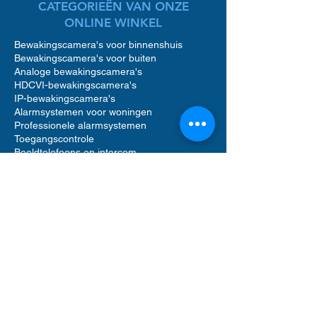
CATEGORIEËN VAN ONZE
ONLINE WINKEL
Bewakingscamera's voor binnenshuis
Bewakingscamera's voor buiten
Analoge bewakingscamera's
HDCVI-bewakingscamera's
IP-bewakingscamera's
Alarmsystemen voor woningen
Professionele alarmsystemen
Toegangscontrole
Beeldtelefoons en intercom
Toegangscontrole voor woningen
Accessoires voor bewakingscamera's
Accessoires voor alarmsystemen
Accessoires voor toegangscontrole
Netwerkvideorecorders (NVR)
Digitale videorecorders (DVR)
Bewegingsmelder alarm
Alarmgeluid sirenes
Videofooncamera
Opslag op harde schijf
Software voor beveiligingsbeheer