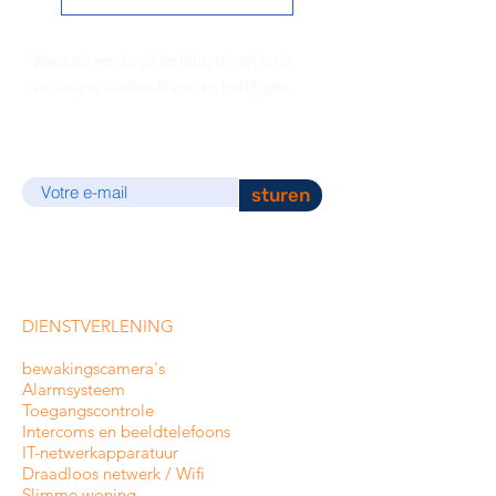
Wees als eerste op de hoogte van onze
exclusieve aanbiedingen en kortingen.
E-mail
sturen
DIENSTVERLENING
bewakingscamera's
Alarmsysteem
Toegangscontrole
Intercoms en
beeldtelefoons
IT-netwerkapparatuur
Draadloos netwerk / Wifi
Slimme woning