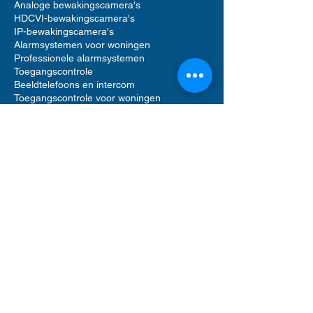
Analoge bewakingscamera's
HDCVI-bewakingscamera's
IP-bewakingscamera's
Alarmsystemen voor woningen
Professionele alarmsystemen
Toegangscontrole
Beeldtelefoons en intercom
Toegangscontrole voor woningen
Accessoires voor bewakingscamera's
Accessoires voor alarmsystemen
Accessoires voor toegangscontrole
Netwerkvideorecorders (NVR)
Digitale videorecorders (DVR)
Bewegingsmelder alarm
Alarmgeluid sirenes
Videofooncamera
Opslag op harde schijf
Software voor beveiligingsbeheer
UTP Ethernet-netwerkkabels
Computerrek
POE-netwerkswitch
ANPR-bewakingscamera's
Gemotoriseerde PTZ-bewakingscamera's