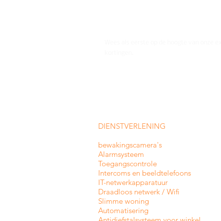
Wees als eerste op de hoogte van onze e
kortingen.
DIENSTVERLENING
bewakingscamera's
Alarmsysteem
Toegangscontrole
Intercoms en
beeldtelefoons
IT-netwerkapparatuur
Draadloos netwerk / Wifi
Slimme woning
Automatisering
Antidiefstalsysteem voor winkel