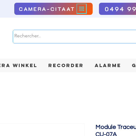
0494 9
CAMERA-CITAAT
RA WINKEL
RECORDER
ALARME
G
Module Traceur
CU-07A