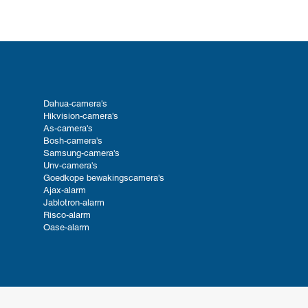
Dahua-camera's
Hikvision-camera's
As-camera's
Bosh-camera's
Samsung-camera's
Unv-camera's
Goedkope bewakingscamera's
Ajax-alarm
Jablotron-alarm
Risco-alarm
Oase-alarm