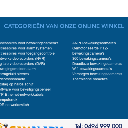
CATEGORIEËN VAN ONZE ONLINE WINKEL
cessoires voor bewakingscamera's
ANPR-bewakingscamera's
cessoires voor alarmsystemen
Gemotoriseerde PTZ-
cessoires voor toegangscontrole
bewakingscamera's
twerkvideorecorders (NVR)
360 bewakingscamera's
gitale videorecorders (DVR)
Draadloze bewakingscamera's
ewegingsmelder alarm
Wifi-bewakingscamera's
armgeluid sirenes
Verborgen bewakingscamera's
ideofooncamera
Thermische camera's
slag op harde schijf
ftware voor beveiligingsbeheer
P Ethernet-netwerkkabels
omputerrek
OE-netwerkswitch
Tel: 0494 999 000