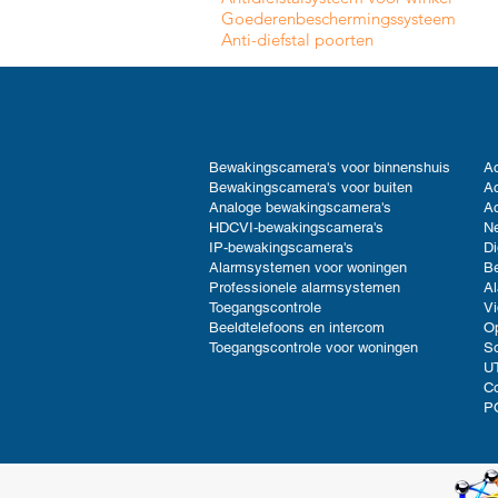
Goederenbeschermingssysteem
Anti-diefstal poorten
Bewakingscamera's voor binnenshuis
Ac
Bewakingscamera's voor buiten
Ac
Analoge bewakingscamera's
Ac
HDCVI-bewakingscamera's
Ne
IP-bewakingscamera's
Di
Alarmsystemen voor woningen
B
Professionele alarmsystemen
Al
Toegangscontrole
V
Beeldtelefoons en intercom
Op
Toegangscontrole voor woningen
So
UT
C
P