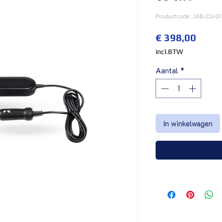
Productcode: JAB-CU-0
Prijs
€ 398,00
incl.BTW
Aantal
*
In winkelwagen