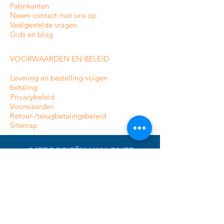
Fabrikanten
Neem contact met ons op
Veelgestelde vragen
Gids en blog
VOORWAARDEN EN BELEID
Levering en bestelling volgen
betaling
Privacybeleid
Voorwaarden
Retour-/terugbetalingsbeleid
Sitemap
CATEGORIEËN VAN ONZE
ONLINE WINKEL
Bewakingscamera's voor binnenshuis
Bewakingscamera's voor buiten
Analoge bewakingscamera's
HDCVI-bewakingscamera's
IP-bewakingscamera's