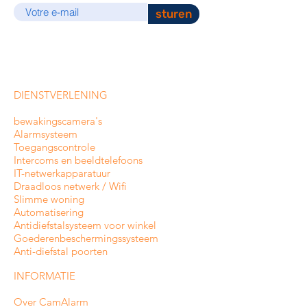
sturen
DIENSTVERLENING
bewakingscamera's
Alarmsysteem
Toegangscontrole
Intercoms en
beeldtelefoons
IT-netwerkapparatuur
Draadloos netwerk / Wifi
Slimme woning
Automatisering
Antidiefstalsysteem voor winkel
Goederenbeschermingssysteem
Anti-diefstal poorten
INFORMATIE
Over CamAlarm