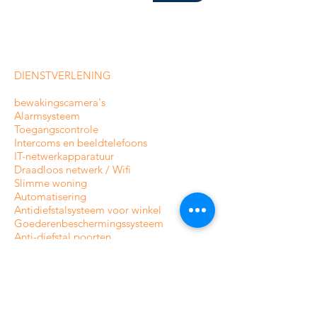
DIENSTVERLENING
bewakingscamera's
Alarmsysteem
Toegangscontrole
Intercoms en
beeldtelefoons
IT-netwerkapparatuur
Draadloos netwerk / Wifi
Slimme woning
Automatisering
Antidiefstalsysteem voor winkel
Goederenbeschermingssysteem
Anti-diefstal poorten
INFORMATIE
Over CamAlarm
Fabrikanten
Neem contact met ons op