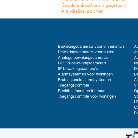
Goederenbeschermingssysteem
Anti-diefstal poorten
Bewakingscamera's voor binnenshuis
Ac
Bewakingscamera's voor buiten
Ac
Analoge bewakingscamera's
Ac
HDCVI-bewakingscamera's
Ne
IP-bewakingscamera's
Di
Alarmsystemen voor woningen
B
Professionele alarmsystemen
Al
Toegangscontrole
V
Beeldtelefoons en intercom
Op
Toegangscontrole voor woningen
So
UT
C
P