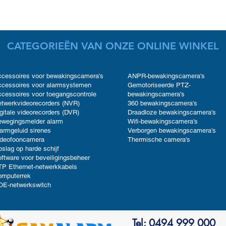
CATEGORIEËN VAN ONZE ONLINE WINKEL
cessoires voor bewakingscamera's
ANPR-bewakingscamera's
cessoires voor alarmsystemen
Gemotoriseerde PTZ-
cessoires voor toegangscontrole
bewakingscamera's
twerkvideorecorders (NVR)
360 bewakingscamera's
gitale videorecorders (DVR)
Draadloze bewakingscamera's
ewegingsmelder alarm
Wifi-bewakingscamera's
armgeluid sirenes
Verborgen bewakingscamera's
ideofooncamera
Thermische camera's
slag op harde schijf
ftware voor beveiligingsbeheer
P Ethernet-netwerkkabels
omputerrek
OE-netwerkswitch
Tel: 0494 999 000