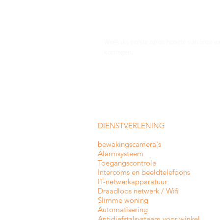
Wees als eerste op de hoogte van onze e
kortingen.
DIENSTVERLENING
bewakingscamera's
Alarmsysteem
Toegangscontrole
Intercoms en
beeldtelefoons
IT-netwerkapparatuur
Draadloos netwerk / Wifi
Slimme woning
Automatisering
Antidiefstalsysteem voor winkel