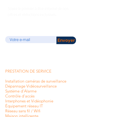
Soyez le premier à être informé de nos
offres et réductions exclusives.
E-mail
Envoyer
PRESTATION DE SERVICE
Installation caméras de surveillance
Dépannage Vidéosurveillance
Système d'Alarme
Contrôle d'accès
Interphones et
Vidéophonie
Équipement réseau IT
Réseau sans fil / Wifi
Maison intelligente