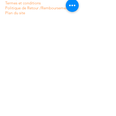
Termes et conditions
Politique de Retour /Remboursement
Plan du site
CATÉGORIES DE NOTRE
BOUTIQUE EN LIGNE
Caméras de surveillance intérieures
Caméras de surveillance extérieures
Caméras de surveillance analogique
Caméras de surveillance HDCVI
Caméras de surveillance IP
Systèmes d'alarme résidentiels
Systèmes d'alarme professionnels
Contrôle d'accès
Vidéophones et Interphone
Contrôle d'accès pour résidences
Accessoires caméras de surveillance
Accessoires pour systèmes d'alarme
Accessoires pour contrôle d'accès
Enregistreurs vidéo réseau (NVR)