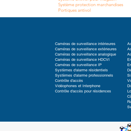
Système protection marchandises
Portiques antivol
Caméras de surveillance intérieures
Ac
Caméras de surveillance extérieures
Ac
Caméras de surveillance analogique
Ac
Caméras de surveillance HDCVI
En
Caméras de surveillance IP
En
Systèmes d'alarme résidentiels
D
Systèmes d'alarme professionnels
Si
Contrôle d'accès
V
Vidéophones et Interphone
Di
Contrôle d'accès pour résidences
Lo
Câ
Ra
S