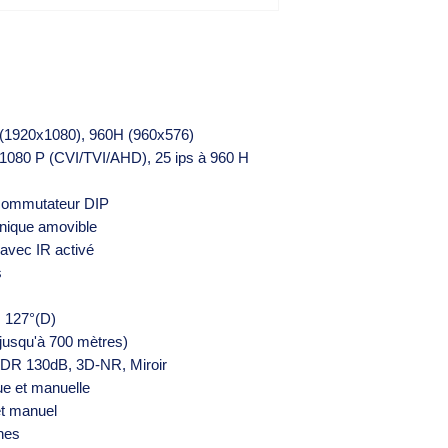
 (1920x1080), 960H (960x576)
 1080 P (CVI/TVI/AHD), 25 ips à 960 H
 commutateur DIP
anique amovible
 avec IR activé
s
, 127°(D)
jusqu'à 700 mètres)
DR 130dB, 3D-NR, Miroir
e et manuelle
et manuel
nes