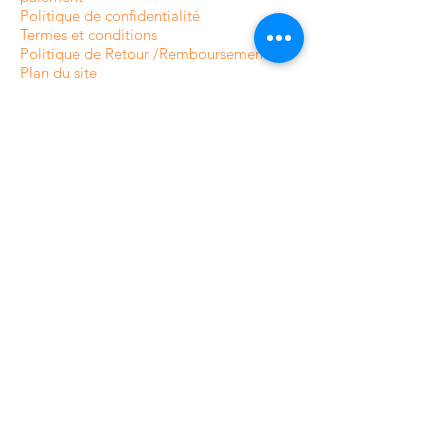
Politique de confidentialité
Termes et conditions
Politique de Retour /Remboursement
Plan du site
CATÉGORIES DE NOTRE
BOUTIQUE EN LIGNE
Caméras de surveillance intérieures
Caméras de surveillance extérieures
Caméras de surveillance analogique
Caméras de surveillance HDCVI
Caméras de surveillance IP
Systèmes d'alarme résidentiels
Systèmes d'alarme professionnels
Contrôle d'accès
Vidéophones et Interphone
Contrôle d'accès pour résidences
Accessoires caméras de surveillance
Accessoires pour systèmes d'alarme
Accessoires pour contrôle d'accès