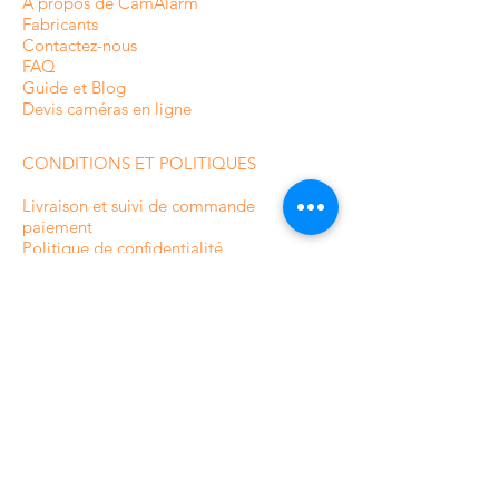
À propos de CamAlarm
Fabricants
Contactez-nous
FAQ
Guide et Blog
Devis caméras en ligne
CONDITIONS ET POLITIQUES
Livraison et suivi de commande
paiement
Politique de confidentialité
Termes et conditions
Politique de Retour /Remboursement
Plan du site
CATÉGORIES DE NOTRE
BOUTIQUE EN LIGNE
Caméras de surveillance intérieures
Caméras de surveillance extérieures
Caméras de surveillance analogique
Caméras de surveillance HDCVI