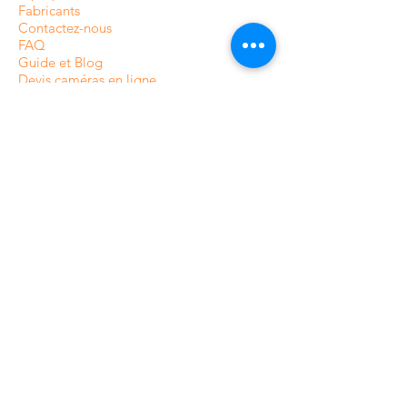
Fabricants
Contactez-nous
FAQ
Guide et Blog
Devis caméras en ligne
CONDITIONS ET POLITIQUES
Livraison et suivi de commande
paiement
Politique de confidentialité
Termes et conditions
Politique de Retour /Remboursement
Plan du site
CATÉGORIES DE NOTRE
BOUTIQUE EN LIGNE
Caméras de surveillance intérieures
Caméras de surveillance extérieures
Caméras de surveillance analogique
Caméras de surveillance HDCVI