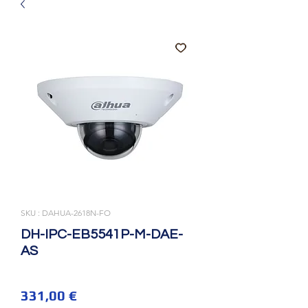
SKU : DAHUA-2618N-FO
DH-IPC-EB5541P-M-DAE-
AS
Prix
331,00 €