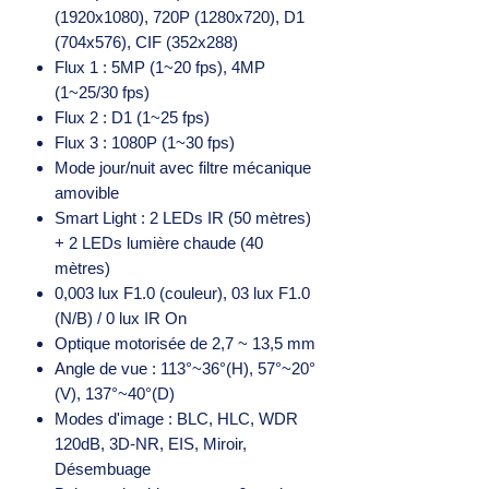
(1920x1080), 720P (1280x720), D1
(704x576), CIF (352x288)
Flux 1 : 5MP (1~20 fps), 4MP
(1~25/30 fps)
Flux 2 : D1 (1~25 fps)
Flux 3 : 1080P (1~30 fps)
Mode jour/nuit avec filtre mécanique
amovible
Smart Light : 2 LEDs IR (50 mètres)
+ 2 LEDs lumière chaude (40
mètres)
0,003 lux F1.0 (couleur), 03 lux F1.0
(N/B) / 0 lux IR On
Optique motorisée de 2,7 ~ 13,5 mm
Angle de vue : 113°~36°(H), 57°~20°
(V), 137°~40°(D)
Modes d'image : BLC, HLC, WDR
120dB, 3D-NR, EIS, Miroir,
Désembuage