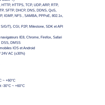
v6, HTTP, HTTPS, TCP, UDP, ARP, RTP,
TP, SFTP, DHCP, DNS, DDNS, QoS,
CMP, IGMP, NFS , SAMBA, PPPoE, 802.1x,
 S/G/T), CGI, P2P, Milestone, SDK et API
s navigateurs IE8, Chrome, Firefox, Safari
SS, DSS, DMSS
 mobiles IOS et Android
 / 24V AC (±30%)
)
°C ~ +60°C
t -30°C ~ +60°C