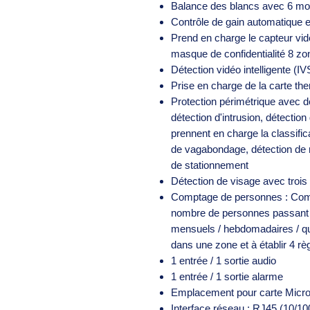
Balance des blancs avec 6 m
Contrôle de gain automatique 
Prend en charge le capteur vidé
masque de confidentialité 8 zo
Détection vidéo intelligente (I
Prise en charge de la carte th
Protection périmétrique avec d
détection d'intrusion, détecti
prennent en charge la classifi
de vagabondage, détection de
de stationnement
Détection de visage avec troi
Comptage de personnes : Comp
nombre de personnes passant ; 
mensuels / hebdomadaires / qu
dans une zone et à établir 4 rè
1 entrée / 1 sortie audio
1 entrée / 1 sortie alarme
Emplacement pour carte Micro
Interface réseau : RJ45 (10/1