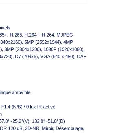
ixels
265+, H.265, H.264+, H.264, MJPEG
(3840x2160), 5MP (2592x1944), 4MP
), 3MP (2304x1296), 1080P (1920x1080),
x720), D7 (704x5), VGA (640 x 480), CAF
anique amovible
 F1.4 (N/B) / 0 lux IR activé
m
 57,8°~25,2°(V), 133,8°~51,8°(D)
DR 120 dB, 3D-NR, Miroir, Désembuage,