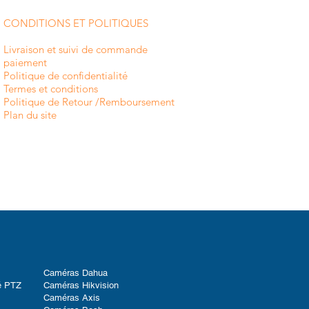
CONDITIONS ET POLITIQUES
Livraison et suivi de commande
paiement
Politique de confidentialité
Termes et conditions
Politique de Retour /Remboursement
Plan du site
Caméras Dahua
é PTZ
Caméras Hikvision
Caméras Axis