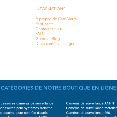
INFORMATIONS
À propos de CamAlarm
Fabricants
Contactez-nous
FAQ
Guide et Blog
Devis caméras en ligne
CATÉGORIES DE NOTRE BOUTIQUE EN LIGNE
cessoires caméras de surveillance
Caméras de surveillance ANPR
cessoires pour systèmes d'alarme
Caméras de surveillance motoris
cessoires pour contrôle d'accès
Caméras de surveillance 360