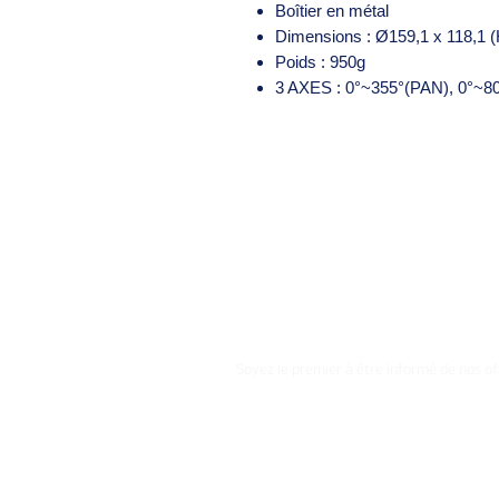
Boîtier en métal
Dimensions : Ø159,1 x 118,1 
Poids : 950g
3 AXES : 0°~355°(PAN), 0°~8
Soyez le premier à être informé de nos of