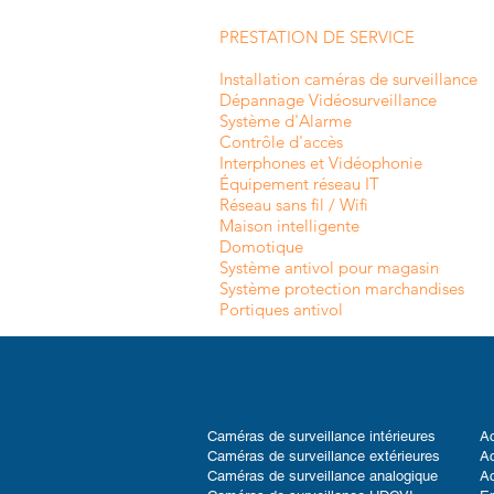
PRESTATION DE SERVICE
Installation caméras de surveillance
Dépannage Vidéosurveillance
Système d'Alarme
Contrôle d'accès
Interphones et
Vidéophonie
Équipement réseau IT
Réseau sans fil / Wifi
Maison intelligente
Domotique
Système antivol pour magasin
Système protection marchandises
Portiques antivol
Caméras de surveillance intérieures
Ac
Caméras de surveillance extérieures
Ac
Caméras de surveillance analogique
Ac