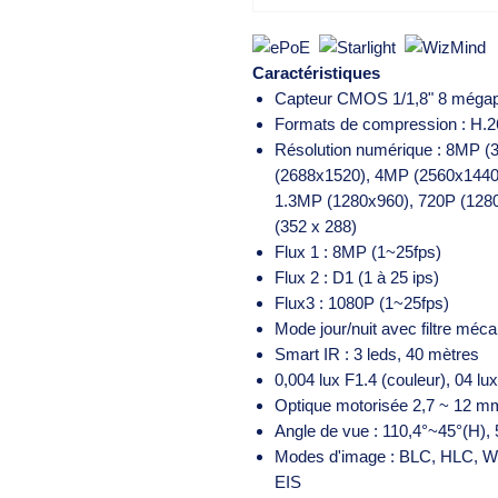
Caractéristiques
Capteur CMOS 1/1,8" 8 mégap
Formats de compression : H.
Résolution numérique : 8MP 
(2688x1520), 4MP (2560x1440
1.3MP (1280x960), 720P (1280
(352 x 288)
Flux 1 : 8MP (1~25fps)
Flux 2 : D1 (1 à 25 ips)
Flux3 : 1080P (1~25fps)
Mode jour/nuit avec filtre méc
Smart IR : 3 leds, 40 mètres
0,004 lux F1.4 (couleur), 04 lux
Optique motorisée 2,7 ~ 12 m
Angle de vue : 110,4°~45°(H),
Modes d'image : BLC, HLC, W
EIS