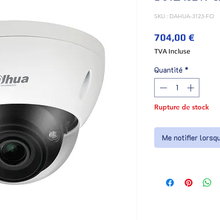
SKU : DAHUA-3123-FO
Prix
704,00 €
TVA Incluse
Quantité
*
Rupture de stock
Me notifier lorsq