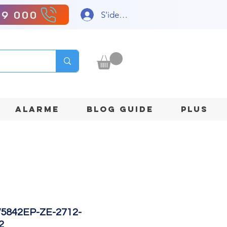
99 000
S'identifier
ALARME
BLOG GUIDE
Plus
5842EP-ZE-2712-
2