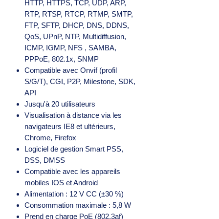
HTTP, HTTPS, TCP, UDP, ARP,
RTP, RTSP, RTCP, RTMP, SMTP,
FTP, SFTP, DHCP, DNS, DDNS,
QoS, UPnP, NTP, Multidiffusion,
ICMP, IGMP, NFS , SAMBA,
PPPoE, 802.1x, SNMP
Compatible avec Onvif (profil
S/G/T), CGI, P2P, Milestone, SDK,
API
Jusqu'à 20 utilisateurs
Visualisation à distance via les
navigateurs IE8 et ultérieurs,
Chrome, Firefox
Logiciel de gestion Smart PSS,
DSS, DMSS
Compatible avec les appareils
mobiles IOS et Android
Alimentation : 12 V CC (±30 %)
Consommation maximale : 5,8 W
Prend en charge PoE (802.3af)