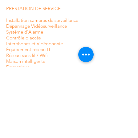
PRESTATION DE SERVICE
Installation caméras de surveillance
Dépannage Vidéosurveillance
Système d'Alarme
Contrôle d'accès
Interphones et
Vidéophonie
Équipement réseau IT
Réseau sans fil / Wifi
Maison intelligente
Domotique
Système antivol pour magasin
Système protection marchandises
Portiques antivol
INFORMATIONS
À propos de CamAlarm
Fabricants
Contactez-nous
FAQ
Guide et Blog
Devis caméras en ligne