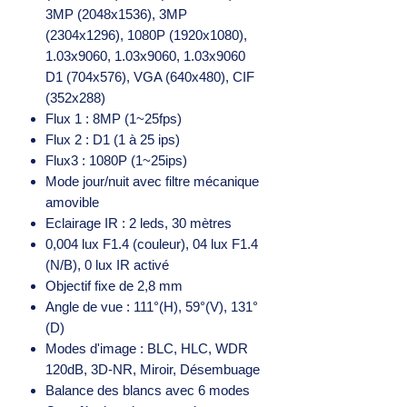
3MP (2048x1536), 3MP
(2304x1296), 1080P (1920x1080),
1.03x9060, 1.03x9060, 1.03x9060
D1 (704x576), VGA (640x480), CIF
(352x288)
Flux 1 : 8MP (1~25fps)
Flux 2 : D1 (1 à 25 ips)
Flux3 : 1080P (1~25ips)
Mode jour/nuit avec filtre mécanique
amovible
Eclairage IR : 2 leds, 30 mètres
0,004 lux F1.4 (couleur), 04 lux F1.4
(N/B), 0 lux IR activé
Objectif fixe de 2,8 mm
Angle de vue : 111°(H), 59°(V), 131°
(D)
Modes d'image : BLC, HLC, WDR
120dB, 3D-NR, Miroir, Désembuage
Balance des blancs avec 6 modes