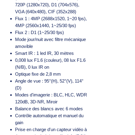
720P (1280x720), D1 (704x576),
VGA (640x480), CIF (352x288)
Flux 1 : 4MP (2688x1520, 1~20 fps),
4MP (2560x1440, 1~25/30 fps)
Flux 2 : D1 (1~25/30 fps)
Mode jour/nuit avec filtre mécanique
amovible
Smart IR : 1 led IR, 30 mètres
0,008 lux F1.6 (couleur), 08 lux F1.6
(N/B), 0 lux IR on
Optique fixe de 2,8 mm
Angle de vue : 95°(H), 52°(V), 114°
(D)
Modes d'imagerie : BLC, HLC, WDR
120dB, 3D-NR, Miroir
Balance des blancs avec 6 modes
Contrôle automatique et manuel du
gain
Prise en charge d'un capteur vidéo à