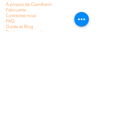
À propos de CamAlarm
Fabricants
Contactez-nous
FAQ
Guide et Blog
Devis caméras en ligne
CONDITIONS ET POLITIQUES
Livraison et suivi de commande
paiement
Politique de confidentialité
Termes et conditions
Politique de Retour /Remboursement
Plan du site
CATÉGORIES DE NOTRE
BOUTIQUE EN LIGNE
Caméras de surveillance intérieures
Caméras de surveillance extérieures
Caméras de surveillance analogique